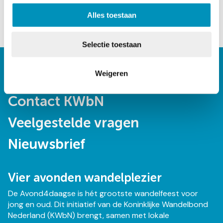
Alles toestaan
Verzenden
Selectie toestaan
Weigeren
Doormat
Zoeken
navigatie
Contact KWbN
Veelgestelde vragen
Nieuwsbrief
Vier avonden wandelplezier
De Avond4daagse is hét grootste wandelfeest voor
jong en oud. Dit initiatief van de Koninklijke Wandelbond
Nederland (KWbN) brengt, samen met lokale