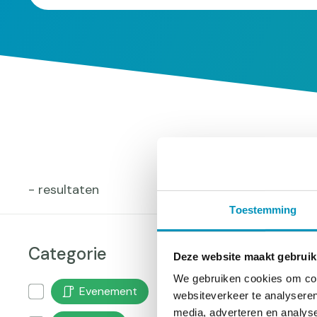
Filters
- resultaten
Toestemming
Categorie
Gefilterd
Er is iet
rs
Deze website maakt gebruik
op:
assen
We gebruiken cookies om cont
Evenement
websiteverkeer te analyseren
media, adverteren en analys