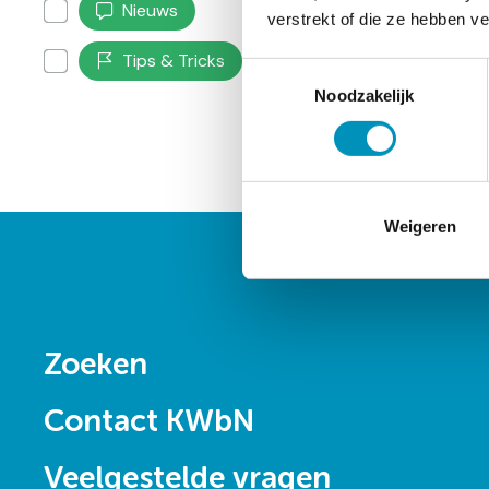
Nieuws
verstrekt of die ze hebben v
Tips & Tricks
Toestemmingsselectie
Noodzakelijk
ters
assen
Weigeren
Doormat
Zoeken
navigatie
Contact KWbN
Veelgestelde vragen