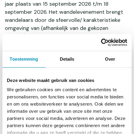
jaar plaats van 15 september 2026 t/m 18
september 2026. Het wandelevenement brengt
wandelaars door de sfeervolle/ karakteristieke
omgeving van (afhankelijk van de gekozen
afstand) Huisseling, Ravenstein, Neerlangel,
Overlangel, Neerloon, Deursen, Herpen en Niftrik.
Per dag kunnen de volgende afstanden gelopen
Toestemming
Details
Over
worden: 4 km of 8 km. De start is tussen 17.45 -
18.00 uur. Let op, de startlocaties verschillen per
dag: - Dinsdag: Sint-Lambertus Kerk, Hamstraat 1,
Deze website maakt gebruik van cookies
Huisseling - Woensdag: 't Kempke, Laantje 1,
We gebruiken cookies om content en advertenties te
Ravenstein - Donderdag: 't Kempke, Laantje 1,
personaliseren, om functies voor social media te bieden
Ravenstein - Vrijdag: Sint-Lambertus Kerk,
en om ons websiteverkeer te analyseren. Ook delen we
Hamstraat 1, Huisseling
informatie over uw gebruik van onze site met onze
partners voor social media, adverteren en analyse. Deze
partners kunnen deze gegevens combineren met andere
Bezoekers Informatie
informatie die u aan ze heeft verstrekt of die ze hebben