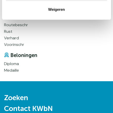
EHBO
Weigeren
Honden, mits aangelijnd
Onverhard
Routebeschr
Rust
Verhard
Voorinschr
Beloningen
Diploma
Medaille
Doormat
Zoeken
navigatie
Contact KWbN