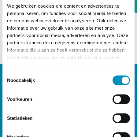
We gebruiken cookies om content en advertenties te
personaliseren, om functies voor social media te bieden
en om ons websiteverkeer te analyseren. Ook delen we
Filters
- resultaten
informatie over uw gebruik van onze site met onze
partners voor social media, adverteren en analyse. Deze
Gefilterd
Er is iets misgegaan bij het ophalen van de resultaten.
partners kunnen deze gegevens combineren met andere
op:
<br/> Probeer het later nogmaals.
informatie die u aan ze heeft verstrekt of die ze hebben
verzameld op basis van uw gebruik van hun services.
Paginering
navigatie
Toestemmingsselectie
Noodzakelijk
Doormat
Zoeken
navigatie
Contact KWbN
Voorkeuren
Veelgestelde vragen
Statistieken
Nieuwsbrief
Marketing