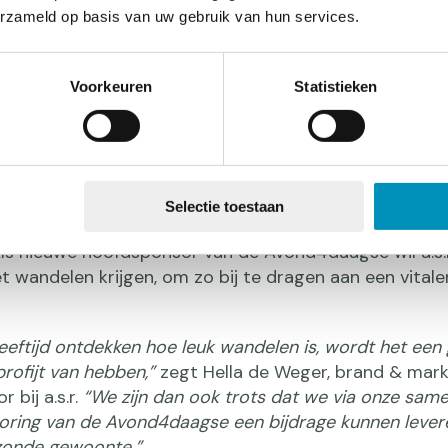
Nederlandse s
erzameld op basis van uw gebruik van hun services.
Voorkeuren
Statistieken
r en gezonder leven
lied en de commercial maken deel uit van de meerjari
Selectie toestaan
.r. en KWbN. Om samen Nederland letterlijk en figuurli
ls nieuwe hoofdsponsor van de Avond4daagse wil a.s.r
 wandelen krijgen, om zo bij te dragen aan een vitale
leeftijd ontdekken hoe leuk wandelen is, wordt het ee
rofijt van hebben,”
zegt Hella de Weger, brand & mark
 bij a.s.r.
“We zijn dan ook trots dat we via onze sam
ring van de Avond4daagse een bijdrage kunnen lever
zonde gewoonte.”