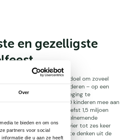
te en gezelligste
lfeest
 Avond4daagselied heeft als doel om zoveel
en – en in het bijzonder kinderen – op een
Over
en plezierige manier in beweging te
lijks doen ongeveer 500.000 kinderen mee aan
e, in totaal zijn er maar liefst 1,5 miljoen
trokken. Met ruim 6.500 deelnemende
 media te bieden en om ons
en kinderen die gemiddeld vier tot zes keer
ze partners voor social
eze traditie niet meer weg te denken uit de
nformatie die u aan ze heeft