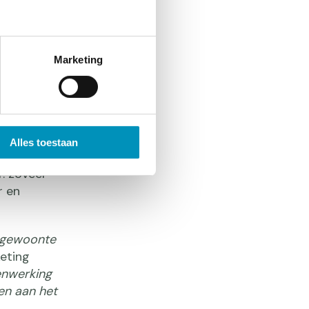
amenleving.
Marketing
ge
Alles toestaan
jk in
. zoveel
r en
n gewoonte
eting
enwerking
en aan het