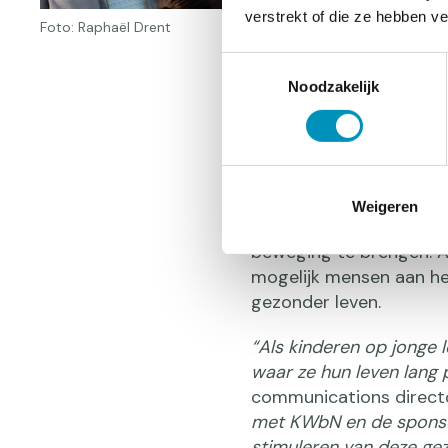
verstrekt of die ze hebben v
Foto: Raphaël Drent
Toestemmingsselectie
Noodzakelijk
Een vitale
De introductie van het 
Weigeren
samenwerking tussen a.s
beweging te brengen. A
mogelijk mensen aan het
gezonder leven.
“Als kinderen op jonge 
waar ze hun leven lang p
communications director
met KWbN en de sponso
stimuleren van deze ge