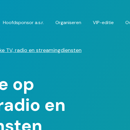
Hoofdsponsor a.s.r.
Organiseren
VIP-editie
O
gatie
ke TV, radio en streamingdiensten
e op
 radio en
nsten