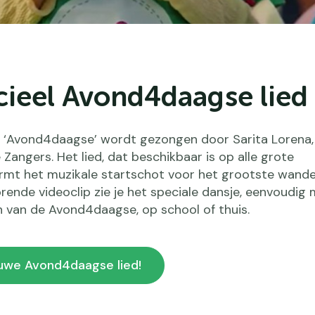
cieel Avond4daagse lied
ied ‘Avond4daagse’ wordt gezongen door Sarita Lorena
Zangers. Het lied, dat beschikbaar is op alle grote
rmt het muzikale startschot voor het grootste wande
orende videoclip zie je het speciale dansje, eenvoudig
n van de Avond4daagse, op school of thuis.
ieuwe Avond4daagse lied!