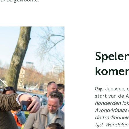
Spele
kome
Gijs Janssen, 
start van de
honderden lok
Avond4daagse e
de traditione
tijd. Wandelen