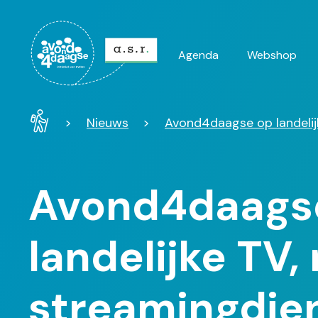
Agenda
Webshop
Hoofdnavi
Avond4Daagse
Nieuws
Avond4daagse op landelij
-
Home
Avond4daags
landelijke TV,
streamingdie