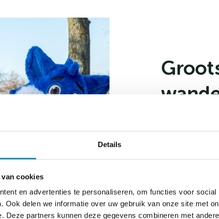
Groots
wande
Het officiële
mogelijk mens
Details
toegankelijke 
brengen. Jaar
de Avond4daags
 van cookies
mensen bij be
ent en advertenties te personaliseren, om functies voor social
basisscholen, 
. Ook delen we informatie over uw gebruik van onze site met on
meedoen, is d
e. Deze partners kunnen deze gegevens combineren met andere i