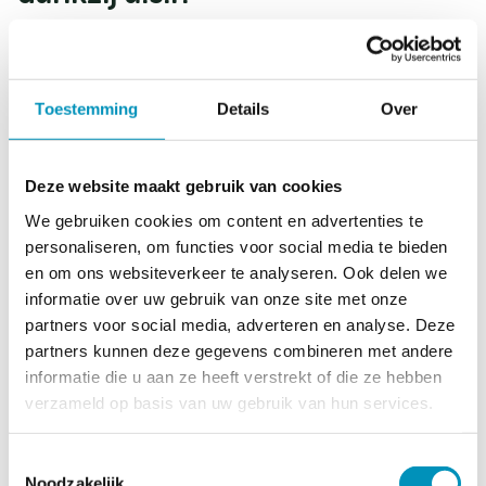
De Avond4daagse is voor duizenden kinderen een
feestelijk wandelspektakel én hun eerste
sportieve prestatie om trots op te zijn. Op 23
Toestemming
Details
Over
locaties in het land is er dit jaar extra aandacht
voor feestelijke aankleding dankzij de
samenwerking tussen a.s.r. en KWbN. Deelnemers
Deze website maakt gebruik van cookies
starten onder een vrolijke feestboog, lopen mee
We gebruiken cookies om content en advertenties te
met mascotte Fiero, ontvangen kleurrijke
personaliseren, om functies voor social media te bieden
festivalbandjes en genieten onderweg van muziek
en om ons websiteverkeer te analyseren. Ook delen we
van een DJ en het officiële lied van Sarita Lorena.
informatie over uw gebruik van onze site met onze
partners voor social media, adverteren en analyse. Deze
“We willen deze ervaring nóg leuker maken door
partners kunnen deze gegevens combineren met andere
onderweg nog meer gezelligheid toe te voegen,
informatie die u aan ze heeft verstrekt of die ze hebben
zonder af te doen aan het wandelen zelf,” zegt
verzameld op basis van uw gebruik van hun services.
Hella de Weger (a.s.r.). Ook Gijs Janssen (KWbN)
benadrukt het belang van deze feestelijke insteek:
Toestemmingsselectie
“Mooi dat we zo lokale vrijwilligers en
Noodzakelijk