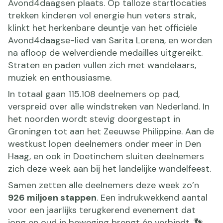
Avond4daagsen plaats. Op talloze startlocaties
trekken kinderen vol energie hun veters strak,
klinkt het herkenbare deuntje van het officiële
Avond4daagse-lied van Sarita Lorena, en worden
na afloop de welverdiende medailles uitgereikt.
Straten en paden vullen zich met wandelaars,
muziek en enthousiasme.
In totaal gaan 115.108 deelnemers op pad,
verspreid over alle windstreken van Nederland. In
het noorden wordt stevig doorgestapt in
Groningen tot aan het Zeeuwse Philippine. Aan de
westkust lopen deelnemers onder meer in Den
Haag, en ook in Doetinchem sluiten deelnemers
zich deze week aan bij het landelijke wandelfeest.
Samen zetten alle deelnemers deze week zo’n
926 miljoen stappen
. Een indrukwekkend aantal
voor een jaarlijks terugkerend evenement dat
jong en oud in beweging brengt én verbindt. 👣