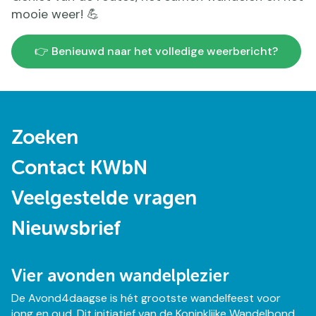
mooie weer! 💪
👉 Benieuwd naar het volledige weerbericht?
Doormat
Zoeken
navigatie
Contact KWbN
Veelgestelde vragen
Nieuwsbrief
Vier avonden wandelplezier
De Avond4daagse is hét grootste wandelfeest voor
jong en oud. Dit initiatief van de Koninklijke Wandelbond