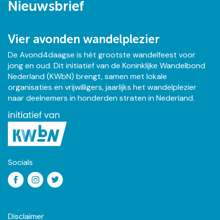
Nieuwsbrief
Vier avonden wandelplezier
De Avond4daagse is hét grootste wandelfeest voor
jong en oud. Dit initiatief van de Koninklijke Wandelbond
Nederland (KWbN) brengt, samen met lokale
organisaties en vrijwilligers, jaarlijks het wandelplezier
naar deelnemers in honderden straten in Nederland.
Socials
Social
Facebook
Instagram
Twitter
media
navigatie
Disclaimer
Footer