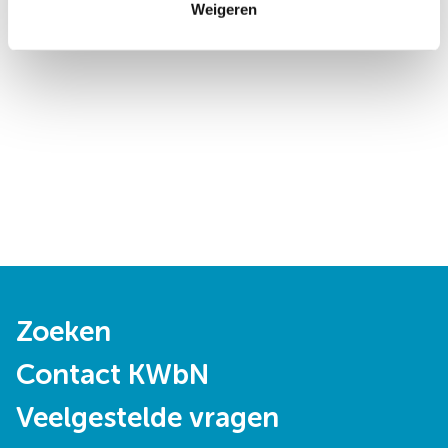
Weigeren
Doormat
Zoeken
navigatie
Contact KWbN
Veelgestelde vragen