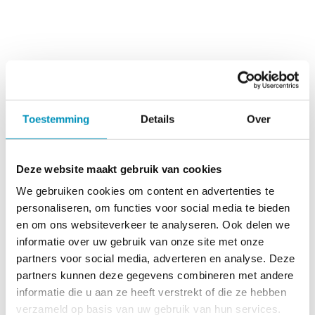
Feestelijk
Toestemming
Details
Over
Met “Avond4daagse” beschikken we over het
“Potje met vet 2.0”. Het nummer zal de komende
Deze website maakt gebruik van cookies
jaren alle Avond4daagsen opfleuren. Je vindt het
We gebruiken cookies om content en advertenties te
nummer op
YouTube
en
Spotify
. Draai het lied,
personaliseren, om functies voor social media te bieden
zing het mee en jij bent klaar om jouw
en om ons websiteverkeer te analyseren. Ook delen we
Avond4daagse extra feestelijk te maken!
informatie over uw gebruik van onze site met onze
partners voor social media, adverteren en analyse. Deze
partners kunnen deze gegevens combineren met andere
informatie die u aan ze heeft verstrekt of die ze hebben
verzameld op basis van uw gebruik van hun services.