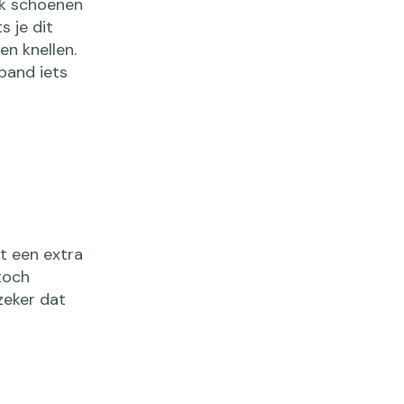
ik schoenen
 je dit
n knellen.
nband iets
t een extra
toch
zeker dat