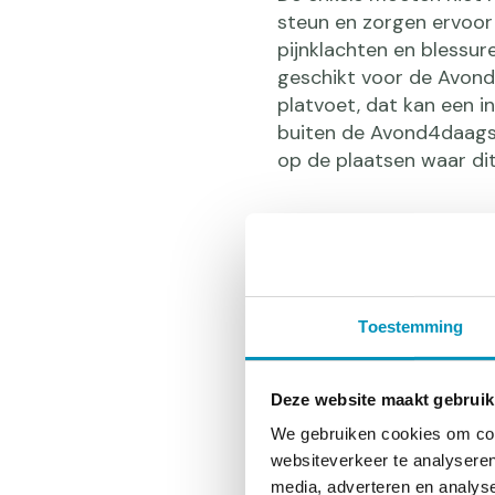
steun en zorgen ervoor d
pijnklachten en blessure
geschikt voor de Avond4
platvoet, dat kan een in
buiten de Avond4daagse 
op de plaatsen waar dit
2. Een ste
Toestemming
‘Zo gaat ie goed, zo ga
Gympen, zeker als je ki
Deze website maakt gebruik
zool. Dit is zeker op on
We gebruiken cookies om cont
boomstronk door de zoo
websiteverkeer te analyseren
je kind daarom op scho
media, adverteren en analys