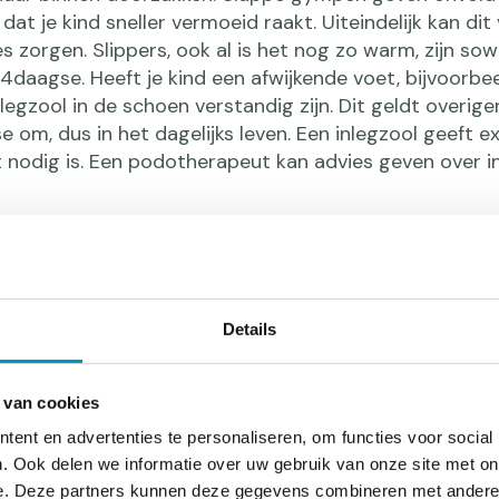
at je kind sneller vermoeid raakt. Uiteindelijk kan dit
s zorgen. Slippers, ook al is het nog zo warm, zijn sow
daagse. Heeft je kind een afwijkende voet, bijvoorbe
legzool in de schoen verstandig zijn. Dit geldt overig
om, dus in het dagelijks leven. Een inlegzool geeft e
 nodig is. Een podotherapeut kan advies geven over in
vige zool
Details
at ie beter, alweer een kilometer van mijn schoenen afg
nd er al een tijd op loopt, hebben soms een vrij slapp
 van cookies
verharde ondergrond niet prettig. Je voelt dan iedere 
ent en advertenties te personaliseren, om functies voor social
l heen. Ook kan een te slappe zool blessures veroorz
. Ook delen we informatie over uw gebruik van onze site met on
enen met een stevige zool van voldoende dikte lopen.
e. Deze partners kunnen deze gegevens combineren met andere i