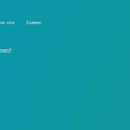
ver ons
Zoeken
enen?