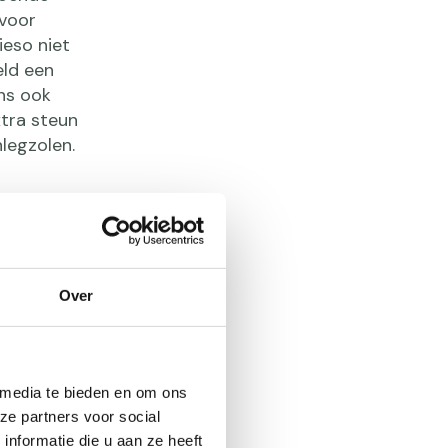
 voor
ieso niet
eld een
ens ook
xtra steun
legzolen.
Over
esleten’.
e en dunne
steen of
 media te bieden en om ons
aken. Laat
ze partners voor social
nformatie die u aan ze heeft