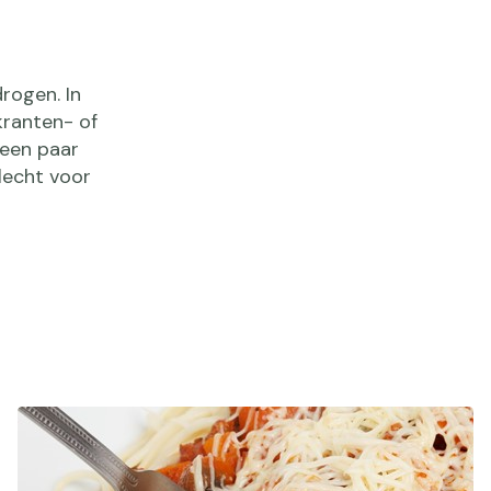
rogen. In
kranten- of
 een paar
lecht voor