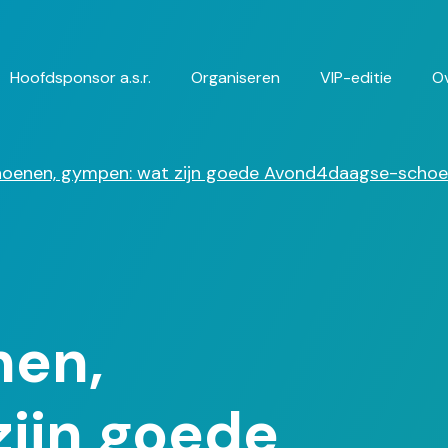
Hoofdsponsor a.s.r.
Organiseren
VIP-editie
O
gatie
hoenen, gympen: wat zijn goede Avond4daagse-scho
nen,
ijn goede