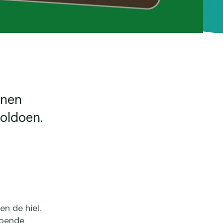
enen
voldoen.
n de hiel.
doende