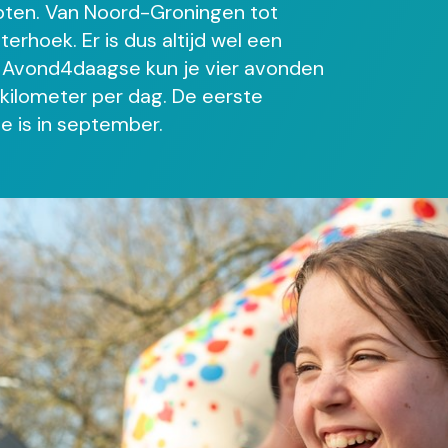
ten. Van Noord-Groningen tot
rhoek. Er is dus altijd wel een
de Avond4daagse kun je vier avonden
 kilometer per dag. De eerste
te is in september.