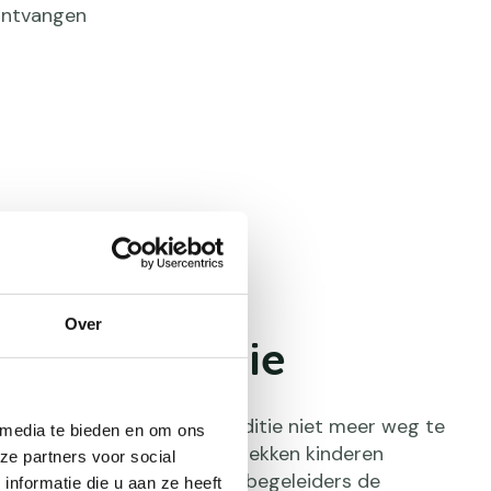
 ontvangen
Over
andse traditie
se is als oerhollandse traditie niet meer weg te
 media te bieden en om ons
rland. Al generaties lang trekken kinderen
ze partners voor social
 (groot)ouders of andere begeleiders de
nformatie die u aan ze heeft