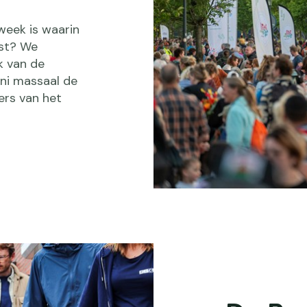
week is waarin
rst? We
k van de
uni massaal de
ers van het