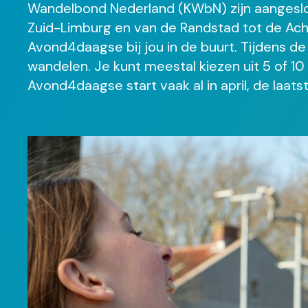
Wandelbond Nederland (KWbN) zijn aangeslo
Zuid-Limburg en van de Randstad tot de Achte
Avond4daagse bij jou in de buurt. Tijdens 
wandelen. Je kunt meestal kiezen uit 5 of 10
Avond4daagse start vaak al in april, de laats