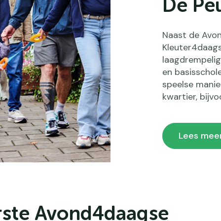
De Pe
Naast de Avon
Kleuter4daagse
laagdrempeli
en basisschole
speelse manie
kwartier, bij
Lees mee
erste Avond4daagse