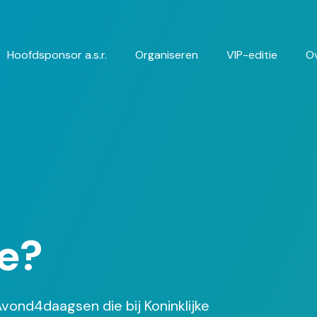
Hoofdsponsor a.s.r.
Organiseren
VIP-editie
O
gatie
e?
 Avond4daagsen die bij Koninklijke