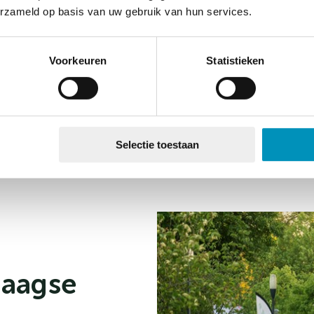
wandelschoenen
erzameld op basis van uw gebruik van hun services.
allereerste, bl
omhoog houdt? 
Voorkeuren
Statistieken
maak je simpe
meegaan!
Welke meda
Selectie toestaan
daagse